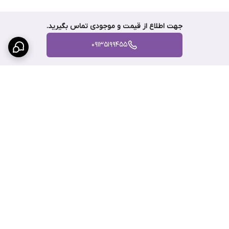
تولیدکننده، نوع ترکیبات، کیفیت مواد اولیه و شرایط بازار. با توجه به
اینکه گریس نسوز لوبرینو تحت استانداردهای بین‌المللی و با همکاری
جهت اطلاع از قیمت و موجودی تماس بگیرید.
شرکت‌های معتبر داخلی و خارجی تولید می‌شود، این محصول در عین دارا
09135199455
بودن کیفیت بالا، با
قیمتی منصفانه و
بصورت عمده
در اختیار
مصرف‌کنندگان قرار می‌گیرد. عرضه به صورت کارتن 12 عددی نیز موجب
کاهش هزینه‌ها برای خریداران عمده و صنایع بزرگ می‌شود.
خرید گریس نسوز با ضمانت و ارسال به سراسر کشور
برای اطمینان از اصالت و کیفیت کالا، پیشنهاد می‌شود خرید گریس نسوز
لوبرینو را از فروشگاه‌های معتبر و نمایندگی‌های رسمی انجام دهید. در
مجموعه
سهند بلبرینگ
، این محصول با
گارانتی اصالت کالا
و
ضمانت
برگشت به بالا
بازگشت 7 روزه
عرضه می‌شود. همچنین امکان ارسال به سراسر کشور
فراهم است تا مشتریان بدون نگرانی بتوانند به محصول مورد نیاز خود
دسترسی داشته باشند.
جمع‌بندی