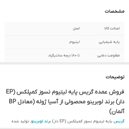
مشخصات
اصالت کالا
اصل
پایه شیمیایی
لیتیوم
مقاومت دمایی
تا 180 درجه سانتیگراد
وزن
900 گرم
توضیحات
رنگ
آبی
فروش عمده گریس پایه لیتیوم نسوز کمپلکس (EP
درجه غلظت (NLGI)
GRADE 3
دار) برند لوبرینو محصولی از آسیا ژوله (معادل BP
آلمان)
گریس
پایه لیتیوم نسوز کمپلکس (EP دار) ب
رند لوبرینو
، تولید شده