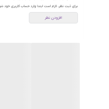
خرید چسب نواری 5 سانتی TOPROLL
برای ثبت نظر، لازم است ابتدا وارد حساب کاربری خود شو
بر
افزودن نظر
سراسر کشور و با امکان مرجوعی تا 7 روز به‌دست شما خواهد رسید. تمامی مراحل خرید به‌صورت آنلاین و با پشتیبانی کامل انجام می‌شود.
کاربرد چسب نواری پهن شیشه‌ای
از مهم‌ترین کاربردهای چسب نواری 5 سانتی می‌توان به موارد زیر اشاره کرد:
بسته‌بندی انواع کارتن و جعبه در کارگاه‌ها و انبارها
چسباندن سطوح شیشه‌ای و پلاستیکی بدون باقی‌م
استفاده در صنایع سبک و متوسط برای بسته‌بندی 
مناسب برای استفاده خانگی، اداره‌ها، فروشگاه‌ها و م
چرا خرید از سهند بلبرینگ؟
فروشگاه اینترنتی سهند بلبرینگ با بیش از یک دهه تجر
مشتریان گرامی ارائه دهد. با خرید چسب نواری پهن TOPROLL از سهند، از مزایای زیر بهره‌مند خواهید شد:
ضمانت اصالت و سلامت کالا
پشتیبانی تخصصی و پاسخ‌گویی سریع