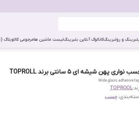
بلبرینگ و رولبرینگ
کاتالوگ آنلاین بلبرینگ
لیست ماشین ها
مرجوعی کالا
وبلاگ (
ب نواری پهن شیشه ای 5 سانتی برند TOPROLL
Wide glass adhesive ta
ند:
TOPROOL
ته‌بندی
:
چسب