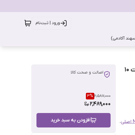
ورود | ثبت‌نام
سهند آکادمی)
بلبرینگ 626 واشرفلزی zz دوربالا برند NMB سنگاپور دست 10
اصالت و صحت کالا
3
%
2,587,000
2,489,000
افزودن به سبد خرید
،