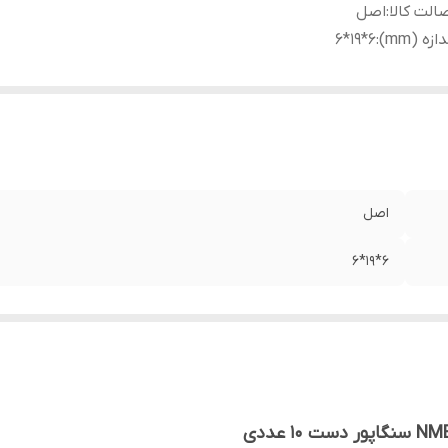
الت کالا
:
اصل
دازه (mm)
:
6*19*6
اصل
6*19*6