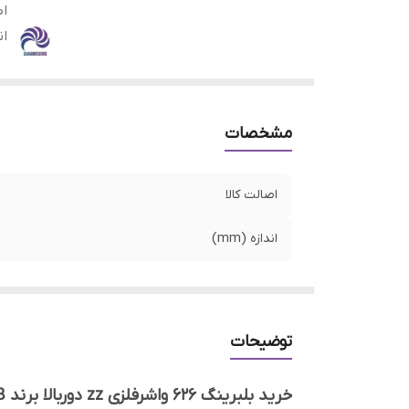
اص
ان
مشخصات
اصالت کالا
اندازه (mm)
توضیحات
خرید بلبرینگ 626 واشرفلزی zz دوربالا برند NMB سنگاپور دست 10 عددی