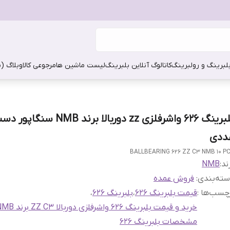
بلبرینگ و رولبرینگ
کاتالوگ آنلاین بلبرینگ
لیست ماشین ها
مرجوعی کالا
وبلاگ (
ددی
BALLBEARING 626 ZZ C3 NMB 10 P
ند:
NMB
ته‌بندی
:
فروش عمده
چسب‌ها :
قیمت بلبرینگ 626
،
بلبرینگ 626
،
خرید و قیمت بلبرینگ 626 واشرفلزی دوربالا ZZ C3 برند NMB اصلی
مشخصات بلبرینگ 626