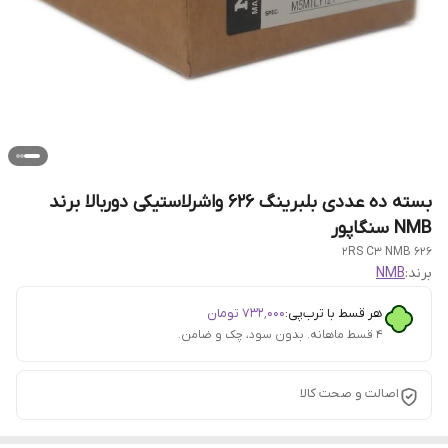
بسته ده عددی بلبرینگ 626 واشرلاستیکی دوربالا برند
NMB سنگاپور
626 2RS C3 NMB
برند:
NMB
هر قسط با ترب‌پی:
۷۳۲٬۰۰۰
تومان
۴ قسط ماهانه. بدون سود، چک و ضامن.
اصالت و صحت کالا