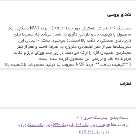
محصولی از گروه کارخانجات NMB
نقد و بررسی
ساخت کشور سنگاپور
بلبرینگ 626 با واشر لاستیکی دور بالا (2rs c3) از برند NMB سنگاپور یک
گارانتی اصالت و صحت کالا
محصول با کیفیت بالا و طراحی دقیق به شمار می‌آید که معمولا برای
ارسال به سراسر کشور
کاربردهای صنعتی با دقت بالا استفاده می‌شود. بسته 10 عددی این
بلبرینگ‌ها هم از نظر اقتصادی مقرون به صرفه است و هم از نظر
عملکردی اطمینان لازم را ارائه می‌دهد. در زیر چند ویژگی بارز و نکات
مربوط به نقد و بررسی این محصول آورده شده است:
1. **کیفیت ساخت**: برند NMB معروف به تولید محصولات با کیفیت بالا
است. بلبرینگ 626 با واشر لاستیکی دور بالا تضمین می‌کند که هر گونه
نشتی گریس یا ورود ذرات خارجی محدود شود، و در نتیجه عمر طولانی‌تر
و کارکردی روان‌تر داشته باشد.
نظرات
2. **ویژگی‌های فنی**: این بلبرینگ دارای ابعاد دقیق و استاندارد است که
برای کاربردهای خاص صنعتی که نیاز به دقت بالا دارند، ایده‌آل است.
واشر لاستیکی دور بالا به حفاظت از بلبرینگ در برابر آلودگی و رطوبت
کمک کرده و عملکرد بهتری را در محیط‌های سخت تضمین می‌کند.
3. **عملکرد و دوام**: بلبرینگ‌های با برند NMB شهرت خود را به دلیل
دسته‌بندی
:
بلبرینگ سری 620
دوام بالا و قابلیت اطمینان کسب کرده‌اند. با این حال، عمر مفید این
برچسب‌ها :
قیمت بلبرینگ 626
،
بلبرینگ 626
،
بلبرینگ سنگاپوری
،
بلبرینگ‌ها بسیار به نوع استفاده و محیط کاری آن‌ها بستگی دارد.
4. **کاربرد**: بلبرینگ 626 برای طیف وسیعی از کاربردها مناسب است، از
بلبرینگ 626 2RS