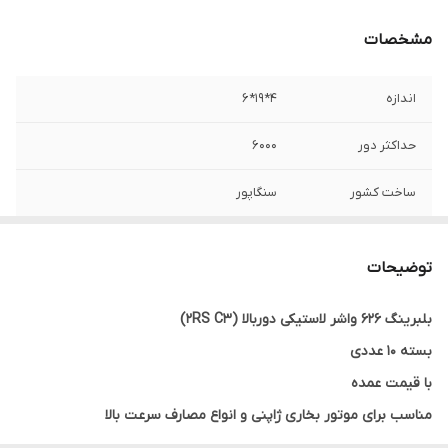
مشخصات
اندازه
4*19*6
حداکثر دور
6000
ساخت کشور
سنگاپور
نوع بلبرینگ
شیار عمیق
توضیحات
واشر
لاستیکی
بلبرینگ 626 واشر لاستیکی دوربالا (2RS C3)
بسته 10 عددی
با قیمت عمده
مناسب برای موتور بخاری ژاپنی و انواع مصارف سرعت بالا
با کیفیت عالی و مقرون به صرفه