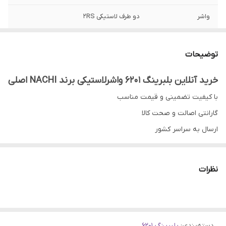
واشر
دو طرف لاستیکی 2RS
کلیرنس (لقی
CM
داخلی)
توضیحات
کشور ساخت
تایلند
خرید آنلاین بلبرینگ 6201 واشرلاستیکی برند NACHI اصلی
با کیفیت تضمینی و قیمت مناسب
گارانتی اصالت و صحت کالا
ارسال به سراسر کشور
ضمانت مرجوعی کالا تا 7 روز در صورت روی کار نرفتن و مخدوش نشدن
بسته بندی
نظرات
.
لینک مرتبط:
جهت مشاهده انواع
بلبرینگ 6201
اینجا
کلیک کنید
دسته‌بندی
:
بلبرینگ 6201