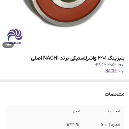
بلبرینگ 6201 واشرلاستیکی برند NACHI اصلی
6201 2RS CM NACHI
برند:
NACHI
مشخصات
اصالت کالا
اصل
اندازه (mm)
10*32*12