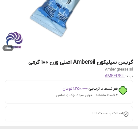
گریس سیلیکون Ambersil اصلی وزن 100 گرمی
Amber grease sil
برند:
AMBERSIL
هر قسط با ترب‌پی:
۱٬۲۵۰٬۰۰۰
تومان
۴ قسط ماهانه. بدون سود، چک و ضامن.
اصالت و صحت کالا