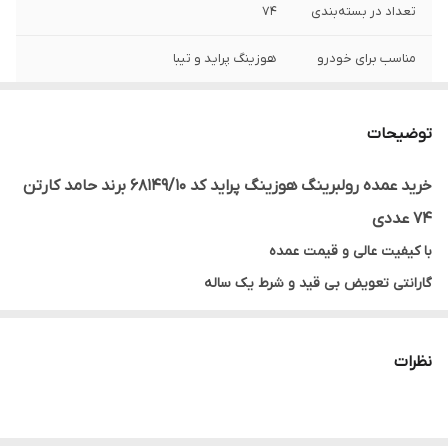
تعداد در بسته‌بندی
74
مناسب برای خودرو
هوزینگ پراید و تیبا
توضیحات
خرید عمده رولبرینگ هوزینگ پراید کد 68149/10 برند حامد کارتن
74 عددی
با کیفیت عالی و قیمت عمده
گارانتی تعویض بی قید و شرط یک ساله
ارسال به سراسر به کشور (باربری و یا تیپاکس)
مدت زمان ارسال تا 3 روز کاری
نظرات
گارانتی شرکت تجارت بلبرینگ حامد به چه صورت است؟
با توجه به اطمینان از کیفیت بالای کالای خود اقدام به قبول گارانتی