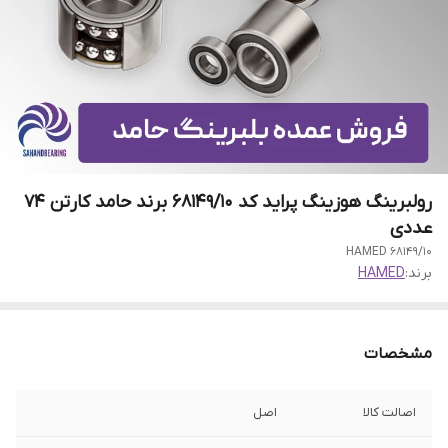
رولبرینگ هوزینگ پراید کد 68149/10 برند حامد کارتن 74
عددی
68149/10 HAMED
برند:
HAMED
مشخصات
اصالت کالا
اصل