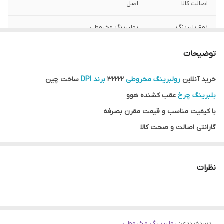
اصالت کالا
اصل
نوع بلبرینگ
رولبرینگ مخروطی
کشور ساخت
چین
توضیحات
خرید آنلاین
رولبرینگ مخروطی
32222
برند DPI
ساخت چین
بلبرینگ چرخ
عقب کشنده هوو
با کیفیت مناسب و قیمت مقرن بصرفه
گارانتی اصالت و صحت کالا
ضمانت مرجوعی کالا در صورت مخدوش نشدن بسته بندی و روی کار
نرفتن بلبرینگ تا 7 روز
نظرات
ارسال به سراسر کشور
فروشگاه اینترنتی
سهند بلبرینگ
دسته‌بندی
:
رولبرینگ مخروطی