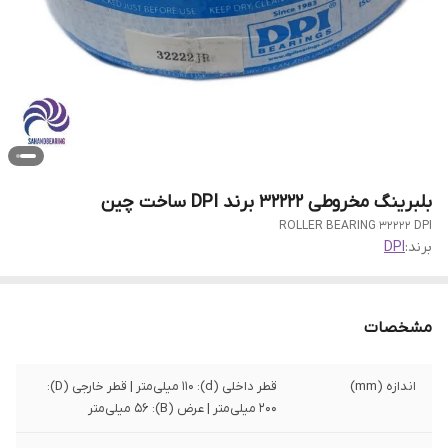
بلبرینگ مخروطی 32222 برند DPI ساخت چین
ROLLER BEARING 32222 DPI
برند:
DPI
مشخصات
اندازه (mm)
قطر داخلی (d): 110 میلی‌متر | قطر خارجی (D):
200 میلی‌متر | عرض (B): 56 میلی‌متر