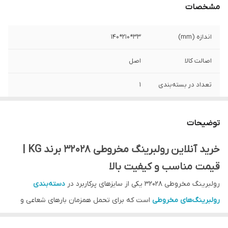
مشخصات
اندازه (mm)
33*210*140
اصالت کالا
اصل
تعداد در بسته‌بندی
1
کشور ساخت
چین
توضیحات
نوع بلبرینگ
رولبرینگ مخروطی
خرید آنلاین رولبرینگ مخروطی 32028 برند KG |
جنس کالا
فولاد
قیمت مناسب و کیفیت بالا
رولبرینگ مخروطی 32028 یکی از سایزهای پرکاربرد در
دسته‌بندی
رولبرینگ‌های مخروطی
است که برای تحمل همزمان بارهای شعاعی و
محوری طراحی شده است. این نوع رولبرینگ با طراحی مخروطی خود،