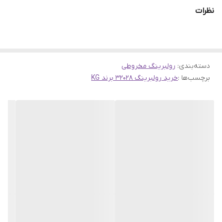
عملکردی بسیار پایدار در شرایط بارگذاری سنگین دارد و در ماشین‌آلات
نظرات
صنعتی، گیربکس‌ها، دیفرانسیل‌ها و سایر سیستم‌های مکانیکی مورد
استفاده قرار می‌گیرد.
این محصول از
برند KG
ارائه شده که به‌عنوان یکی از برندهای خوش‌نام
دسته‌بندی
:
رولبرینگ مخروطی
و اقتصادی در بازار بلبرینگ و رولبرینگ شناخته می‌شود. اگر به‌دنبال
برچسب‌ها :
خرید رولبرینگ 32028 برند KG
خرید رولبرینگ مخروطی
با عملکرد قابل اعتماد و
قیمت مقرون‌به‌صرفه
هستید، مدل 32028 برند KG انتخابی عالی خواهد بود.
ویژگی‌های رولبرینگ مخروطی 32028 برند KG:
✅ نوع:
رولبرینگ مخروطی
تک ردیفه
✅ سایز: 140×210×45 میلی‌متر (داخلی × خارجی × ضخامت)
✅ برند:
KG
– با دوام بالا و قیمت مناسب
✅ مناسب برای کاربردهای صنعتی سنگین، شاسی ماشین‌آلات سنگین
و گیربکس
چرا از سهند بلبرینگ خرید کنیم؟