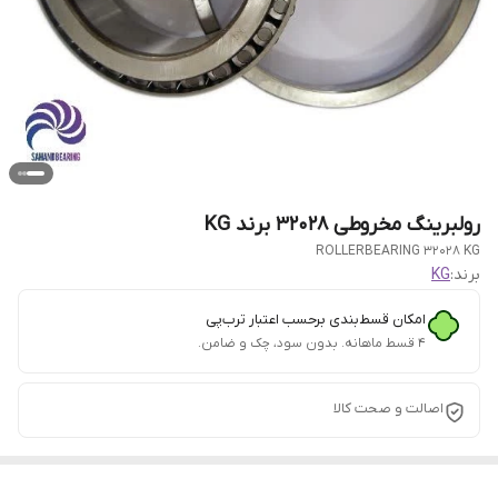
رولبرینگ مخروطی 32028 برند KG
ROLLERBEARING 32028 KG
برند:
KG
امکان قسط‌بندی برحسب اعتبار ترب‌پی
۴ قسط ماهانه. بدون سود، چک و ضامن.
اصالت و صحت کالا