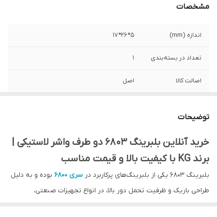
مشخصات
اندازه (mm)
5*26*17
تعداد در بسته‌بندی
1
اصالت کالا
اصل
کشور ساخت
چین
توضیحات
نوع بلبرینگ
شیار عمیق
خرید آنلاین بلبرینگ 6803 دو طرف واشر لاستیکی |
واشر
2RS دو طرف لاستیکی
برند KG با کیفیت بالا و قیمت مناسب
بلبرینگ 6803 یکی از بلبرینگ‌های پرکاربرد در
سری 6800
بوده و به دلیل
طراحی باریک و ظرفیت تحمل دور بالا، در انواع تجهیزات صنعتی،
الکتروموتورها، موتور دوچرخه و ماشین‌آلات دقیق استفاده می‌شود. این