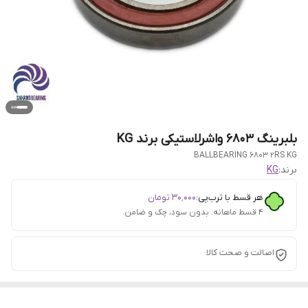
بلبرینگ 6803 واشرلاستیکی برند KG
BALLBEARING 6803 2RS KG
برند:
KG
هر قسط با ترب‌پی:
۳۰٬۰۰۰
تومان
۴ قسط ماهانه. بدون سود، چک و ضامن.
اصالت و صحت کالا