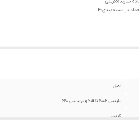
ده سازنده
:
کربنی
داد در بسته‌بندی
:
4
اصل
یاریس 2006 تا 2011 و برلیانس 220
کربنی
4