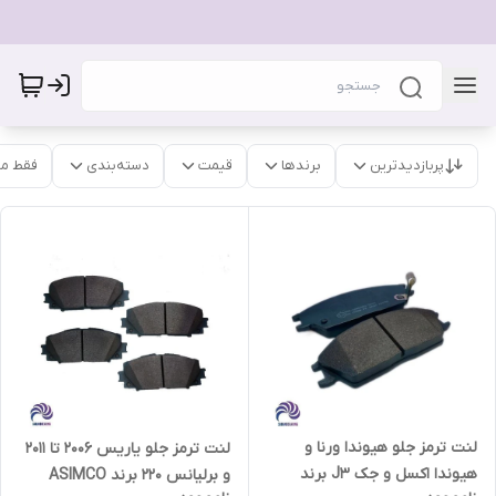
پربازدیدترین
برندها
قیمت
دسته‌بندی
فقط م
لنت ترمز جلو هیوندا ورنا و
لنت ترمز جلو یاریس 2006 تا 2011
هیوندا اکسل و جک J3 برند
و برلیانس 220 برند ASIMCO