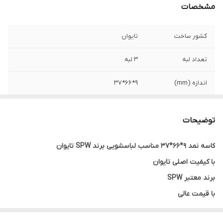
مشخصات
کشور ساخت
تایوان
تعداد لبه
3 لبه
اندازه (mm)
9*66*37
اصالت کالا
اصل
توضیحات
کاسه نمد 9*66*37 مناسب لباسشویی برند SPW تایوان
با کیفیت اصلی تایوان
برند معتبر SPW
با قیمت عالی
گارانتی اصالت و صحت کالا