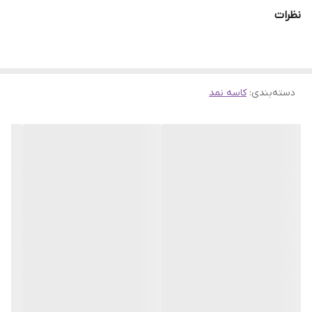
ارسال به سراسر کشور
نظرات
--درخواستهای خود را از طریق بخش نظرات با ما در میان بگذارید
----فروشگاه اینترنتی سهند بلبرینگ
-فروش آنلاین انواع بلبرینگ و رولبرینگ،گریس نسوز،کاسه نمد و
دسته‌بندی
:
یاتاقان های صنعتی
کاسه نمد