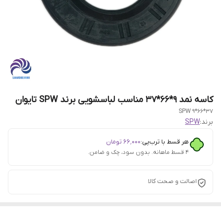
کاسه نمد 9*66*37 مناسب لباسشویی برند SPW تایوان
37*66*9 SPW
برند:
SPW
هر قسط با ترب‌پی:
۶۶٬۰۰۰
تومان
۴ قسط ماهانه. بدون سود، چک و ضامن.
اصالت و صحت کالا