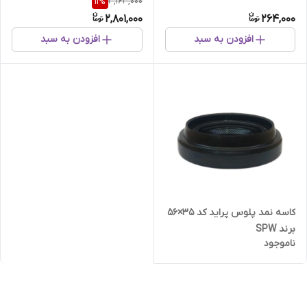
3,163,000
11
%
دست 10 عددی
2,801,000
264,000
افزودن به سبد
افزودن به سبد
کاسه نمد پلوس پراید کد ۳۵×۵۶
برند SPW
ناموجود