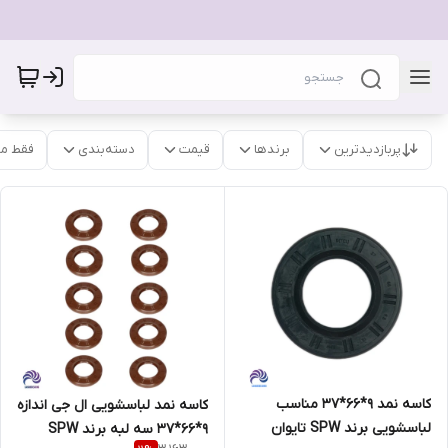
پربازدیدترین
برندها
قیمت
دسته‌بندی
فقط م
کاسه نمد 9*66*37 مناسب
کاسه نمد لباسشویی ال جی اندازه
لباسشویی برند SPW تایوان
9*66*37 سه لبه برند SPW