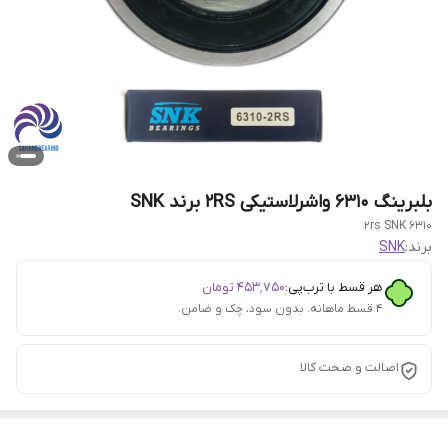
بلبرینگ 6310 واشرلاستیکی 2RS برند SNK
6310 2rs SNK
برند:
SNK
هر قسط با ترب‌پی:
۴۵۳٬۷۵۰
تومان
۴ قسط ماهانه. بدون سود، چک و ضامن.
اصالت و صحت کالا