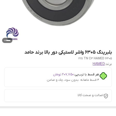
بلبرینگ 6305 واشر لاستیکی دور بالا برند حامد
6305 2rs TN C3 HAMED
برند:
HAMED
هر قسط با ترب‌پی:
۲۰۷٬۷۵۰
تومان
۴ قسط ماهانه. بدون سود، چک و ضامن.
اصالت و صحت کالا