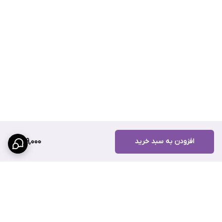
تعمیرات احتمالی جلوگیری کرده و بازدهی موتور را در شرایط مختلف
رانندگی حفظ کند.
جمع‌بندی خرید محصول
انواع فیلتر هوا برند پالاوان برای کسانی که به سلامت موتور، کاهش
استهلاک و کیفیت هوای ورودی به پیشرانه اهمیت می‌دهند، انتخابی
مناسب به شمار می‌رود. این محصولات برای انواع خودروهای سواری قابل
استفاده هستند و با تضمین اصالت، ارسال سراسری و امکان مرجوعی تا 7
روز عرضه می‌شوند. اگر به دنبال یک خرید مطمئن و کاربردی هستید،
بررسی این محصولات می‌تواند گزینه‌ای هوشمندانه باشد.
افزودن به سبد خرید
229,000
جدول مشخصات محصول
مشخصات
توضیحات
نام محصول
انواع فیلتر هوا برند پالاوان
برند
پالاوان
نوع محصول
فیلتر هوا