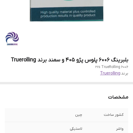
بلبرینگ 6006 پلوس پژو 405 و سمند برند Truerolling
6006 2rs TrueRolling
برند:
Truerolling
مشخصات
کشور ساخت
چین
واشر
لاستیکی