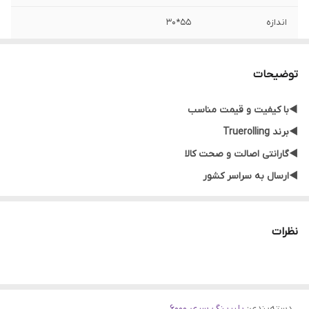
اندازه
55*30
توضیحات
◀️
با کیفیت و قیمت مناسب
◀️برند Truerolling
◀️گارانتی اصالت و صحت کالا
◀️ارسال به سراسر کشور
نظرات
دسته‌بندی
:
بلبرینگ سری 6000