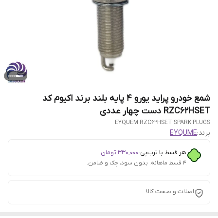
شمع خودرو پراید یورو 4 پایه بلند برند اکیوم کد
RZC62HSET دست چهار عددی
EYQUEM RZC62HSET SPARK PLUGS
برند:
EYQUME
هر قسط با ترب‌پی:
۳۳۰٬۰۰۰
تومان
۴ قسط ماهانه. بدون سود، چک و ضامن.
اصلات و صحت کالا