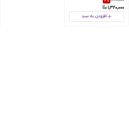
1,430,000
7
%
دست چهار عددی
1,320,000
افزودن به سبد