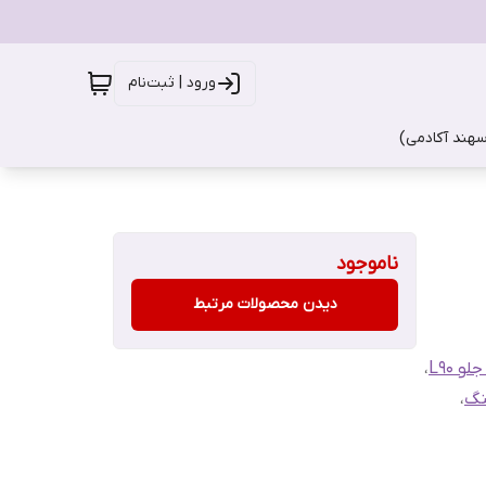
ورود | ثبت‌نام
سهند آکادمی)
ناموجود
دیدن محصولات مرتبط
 L90
،
نگ
،