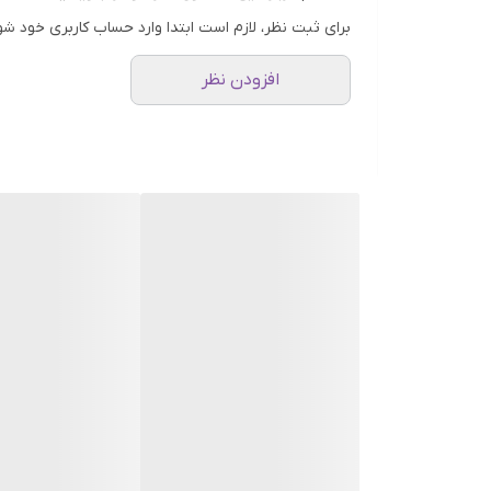
علائم خرابی بلبرینگ چرخ جلو
برای ثبت نظر، لازم است ابتدا وارد حساب کاربری خود شو
افزودن نظر
1. صدای غُر غُر یا هومینگ: این صدا به طور معمول از قسمت جلوی خودرو شنیده می‌شود و با افزایش سرعت افزایش می‌یابد.
2. لرزش در فرمان: وجود لرزش در هنگام رانندگی، به ویژه هنگامی که سرعت افزایش می‌یابد، می‌تواند نشانه‌ای از خرابی بلبرینگ باشد.
3. کاهش دقت هندلینگ: اگر توانایی کنترل خودرو به خصوص در پیچ‌ها کاهش یابد، ممکن است بلبرینگ چرخ دچار مشکل شده باشد.
4. افزایش دمای چرخ: در صورتی که بلبرینگ داغ شود، دمای چرخ ممکن است بیش از حد معمول افزایش یابد.