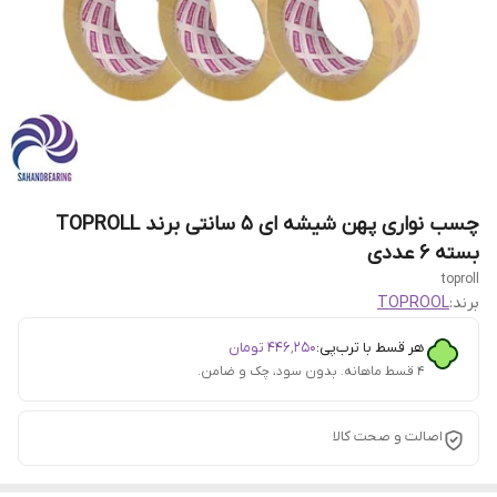
چسب نواری پهن شیشه ای 5 سانتی برند TOPROLL
بسته 6 عددی
toproll
برند:
TOPROOL
هر قسط با ترب‌پی:
۴۴۶٬۲۵۰
تومان
۴ قسط ماهانه. بدون سود، چک و ضامن.
اصالت و صحت کالا