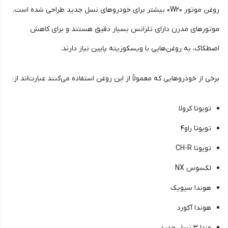
روغن موتور 0W20 بیشتر برای خودروهای نسل جدید طراحی شده است.
موتورهای مدرن دارای تلرانس بسیار دقیق هستند و برای کاهش
اصطکاک، به روغن‌هایی با ویسکوزیته پایین نیاز دارند.
برخی از خودروهایی که معمولاً از این روغن استفاده می‌کنند عبارت‌اند از:
تویوتا کرولا
تویوتا راو4
تویوتا CH-R
لکسوس NX
هوندا سیویک
هوندا آکورد
مزدا 3 نسل جدید