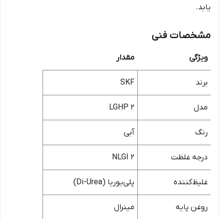
یابد.
مشخصات فنی
ویژگی
مقدار
برند
SKF
مدل
LGHP 2
رنگ
آبی
درجه غلظت
NLGI 2
غلیظ‌کننده
پلی‌یوریا (Di-Urea)
روغن پایه
مینرال