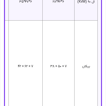
ال 90 (K7M)
6*42*28
6*47*35
پیکان
7 × 50 × 38
7 × 62 × 42