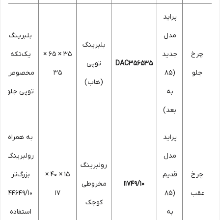
پراید
مدل
بلبرینگ
بلبرینگ
چرخ
جدید
35 × 65 ×
یک‌تکه
DAC356535
توپی
جلو
(85
35
مخصوص
(هاب)
به
توپی جلو
بعد)
پراید
به همراه
مدل
رولبرینگ
رولبرینگ
چرخ
قدیم
15 × 40 ×
بزرگ‌تر
11749/10
مخروطی
عقب
(85
17
44649/10
کوچک
به
استفاده