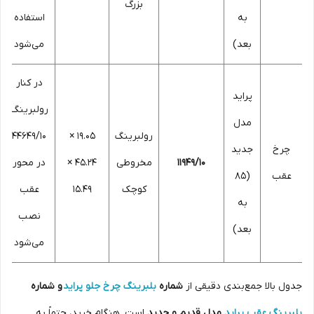
بزرگ
به
استفاده
بعد)
می‌شود
در کنار
پراید
رولبرینگ
مدل
رولبرینگ
19.05 ×
44649/10
چرخ
جدید
11949/10
مخروطی
45.24 ×
در محور
عقب
(85
کوچک
15.49
عقب
به
نصب
بعد)
می‌شود
جدول بالا جمع‌بندی دقیقی از
شماره
بلبرینگ چرخ جلو پراید
و شماره
بلبرینگ عقب پراید
مدل قدیم و جدید
است. هنگام خرید، حتماً به