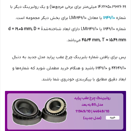
26.99×50.29×14.22 میلی‌متر برای برخی مرجع‌ها) و یک رولبرینگ دیگر با
شماره
11949/10
یا معادل LM11949/10 برای بخش دیگر مجموعه است.
شماره 11949/10 یا LM11949/10 دارای ابعاد شناخته‌شدهٔ
d = 19.05 mm, D =
45.24 mm, T ≈ 15.49 mm
می‌باشد.
پس برای یافتن شماره بلبرینگ چرخ عقب پراید مدل جدید به دنبال
44649/10 و 11949/10 باشید و هنگام خرید مطمئن شوید که شماره‌ها و
ابعاد دقیق مطابق با پیکربندی خودروی شما باشند.