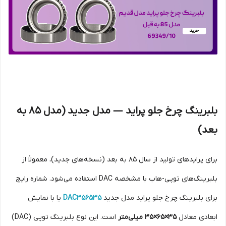
بلبرینگ چرخ جلو پراید — مدل جدید (مدل 85 به
بعد)
برای پراید‌های تولید از سال 85 به بعد (نسخه‌های جدید)، معمولاً از
بلبرینگ‌های توپی-هاب با مشخصه DAC استفاده می‌شود. شماره رایج
برای بلبرینگ چرخ جلو پراید مدل جدید
DAC356535
یا با نمایش
ابعادی معادل
35×65×35 میلی‌متر
است. این نوع بلبرینگ توپی (DAC)