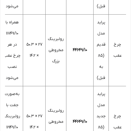
قبل)
می‌شود
پراید
همراه با
مدل
11749/10
رولبرینگ
چرخ
قدیم
27 × 50.3
در هر
44649/10
مخروطی
عقب
(85
× 14.2
چرخ عقب
بزرگ
به
نصب
قبل)
می‌شود
پراید
به‌صورت
مدل
جفت با
رولبرینگ
چرخ
جدید
27 × 50.3
رولبرینگ
44649/10
مخروطی
عقب
(85
× 14.2
11949/10