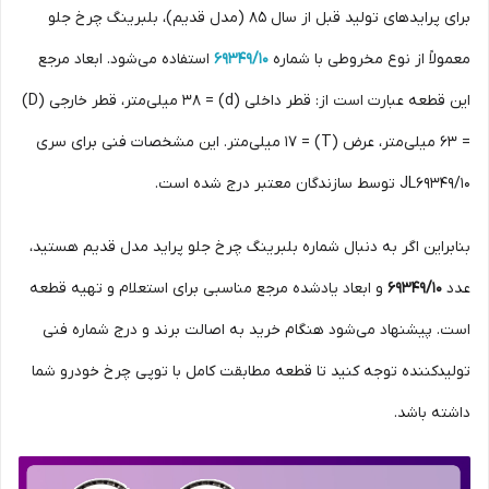
برای پراید‌های تولید قبل از سال 85 (مدل قدیم)، بلبرینگ چرخ جلو
معمولاً از نوع مخروطی با شماره
69349/10
استفاده می‌شود. ابعاد مرجع
این قطعه عبارت است از: قطر داخلی (d) = 38 میلی‌متر، قطر خارجی (D)
= 63 میلی‌متر، عرض (T) = 17 میلی‌متر. این مشخصات فنی برای سری
JL69349/10 توسط سازندگان معتبر درج شده است.
بنابراین اگر به دنبال شماره بلبرینگ چرخ جلو پراید مدل قدیم هستید،
عدد
69349/10
و ابعاد یادشده مرجع مناسبی برای استعلام و تهیه قطعه
است. پیشنهاد می‌شود هنگام خرید به اصالت برند و درج شماره فنی
تولیدکننده توجه کنید تا قطعه مطابقت کامل با توپی چرخ خودرو شما
داشته باشد.