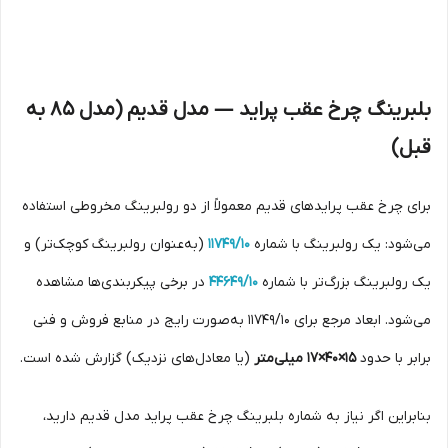
بلبرینگ چرخ عقب پراید — مدل قدیم (مدل 85 به
قبل)
برای چرخ عقب پراید‌های قدیم معمولاً از دو رولبرینگ مخروطی استفاده
می‌شود: یک رولبرینگ با شماره
11749/10
(به‌عنوان رولبرینگ کوچک‌تر) و
یک رولبرینگ بزرگ‌تر با شماره
44649/10
در برخی پیکربندی‌ها مشاهده
می‌شود. ابعاد مرجع برای 11749/10 به‌صورت رایج در منابع فروش و فنی
برابر با حدود
15×40×17 میلی‌متر
(یا معادل‌های نزدیک) گزارش شده است.
بنابراین اگر نیاز به شماره بلبرینگ چرخ عقب پراید مدل قدیم دارید،