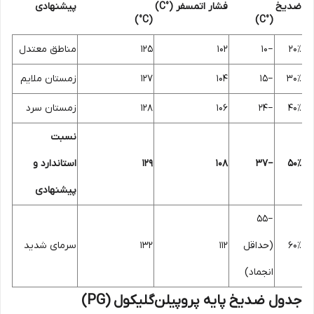
ضدیخ
فشار اتمسفر (°C)
پیشنهادی
(°C)
(°C)
۲۰٪
−۱۰
۱۰۲
۱۲۵
مناطق معتدل
۳۰٪
−۱۵
۱۰۴
۱۲۷
زمستان ملایم
۴۰٪
−۲۴
۱۰۶
۱۲۸
زمستان سرد
نسبت
۵۰٪
−۳۷
۱۰۸
۱۲۹
استاندارد و
پیشنهادی
−۵۵
۶۰٪
(حداقل
۱۱۲
۱۳۲
سرمای شدید
انجماد)
جدول ضدیخ پایه پروپیلن‌گلیکول (PG)