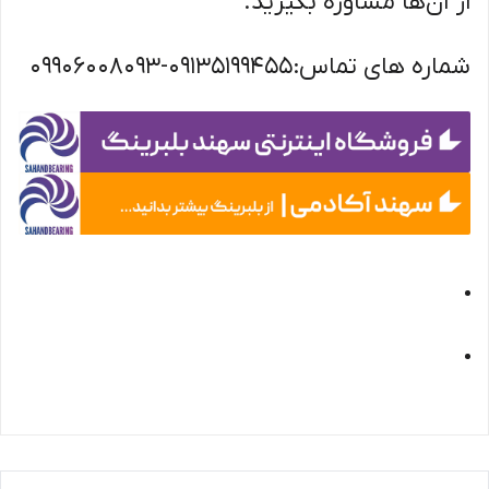
از آن‌ها مشاوره بگیرید.
شماره های تماس:09135199455-09906008093