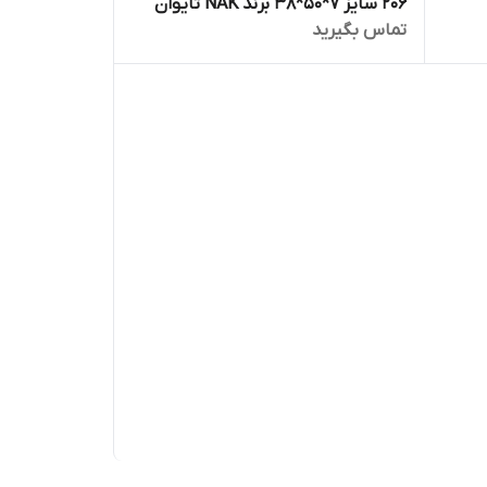
206 سایز 7*50*38 برند NAK تایوان
تماس بگیرید
اصلی