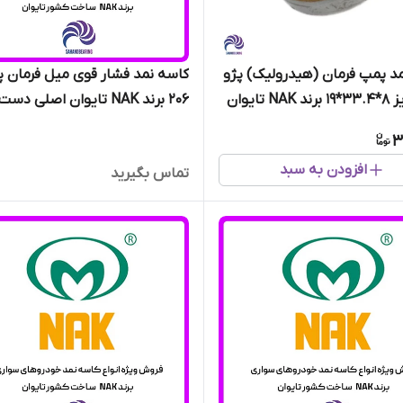
د پمپ فرمان (هیدرولیک) پژو
کاسه نمد فشار قوی میل فرمان پ
206 سایز 8*33.4*19 برند NAK تایوان
206 برند NAK تایوان اصلی دس
عددی
3
افزودن به سبد
تماس بگیرید