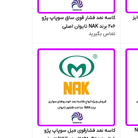
ده پژو 206 سایز
کاسه نمد فشار قوی ساق سوپاپ پژو
206 برند NAK تایوان اصلی
تماس بگیرید
20 برند NAK
کاسه نمد فشارقوی میل سوپاپ پژو