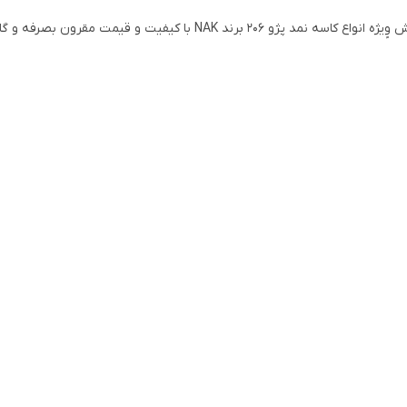
ع کاسه نمد پژو 206 برند NAK با کیفیت و قیمت مقرون بصرفه و گارانتی اصالت و صحت کالا و ارسال به سراسر کشور