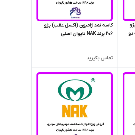
ژو
کاسه نمد ژامبون (اکسل عقب) پژو
ت دو
206 برند NAK تایوان اصلی
تماس بگیرید