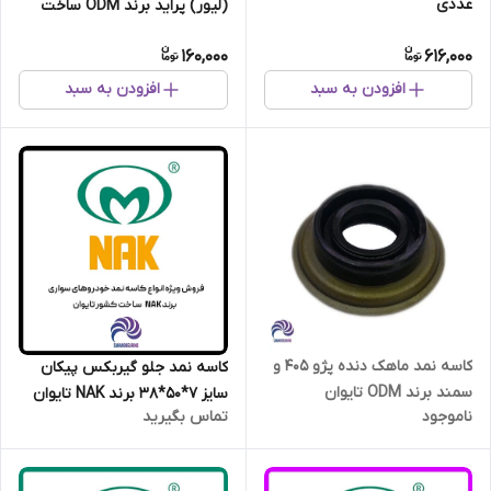
عددی
(لیور) پراید برند ODM ساخت
تایوان
160,000
616,000
افزودن به سبد
افزودن به سبد
کاسه نمد ماهک دنده پژو 405 و
کاسه نمد جلو گیربکس پیکان
سمند برند ODM تایوان
سایز 7*50*38 برند NAK تایوان
ناموجود
تماس بگیرید
اصلی