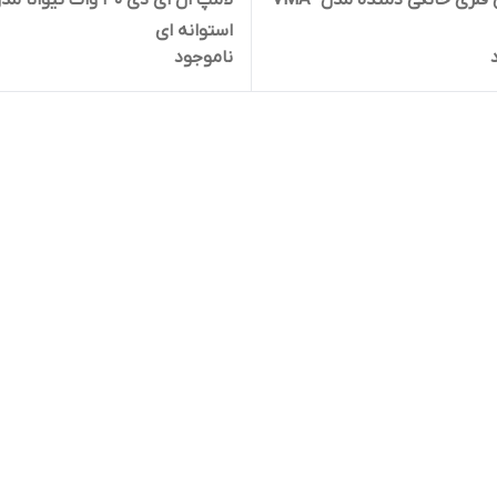
هواکش فلزی خانگی دمنده مدل VMA-
لامپ ال ای دی 30 وات تیوانا م
استوانه ای
ناموجود