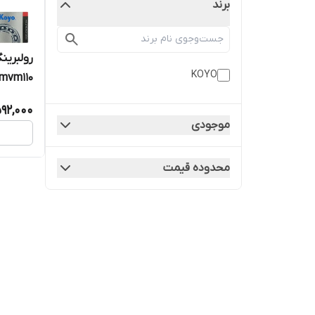
برند
KOYO
mvm110 برند Koyo
592,000
موجودی
محدوده قیمت