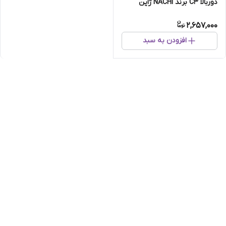
دوربالا C3 برند NACHI ژاپن
اصلی
2,657,000
افزودن به سبد