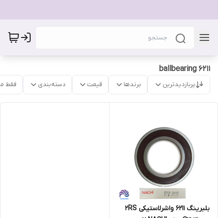
ballbearing 6211
پربازدیدترین
برندها
قیمت
دسته‌بندی
فقط م
بلبرینگ 6211 واشرلاستیکی 2RS