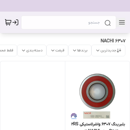
6307 NACHI
جدیدترین
برندها
قیمت
دسته‌بندی
فقط محص
بلبرینگ 6307 واشرلاستیکی 2RS