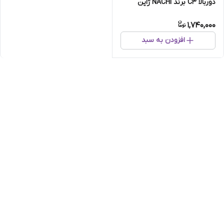
دوربالا C3 برند NACHI ژاپن
اصلی
1,740,000
افزودن به سبد