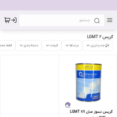
گریس LGMT 2
جدیدترین
برندها
قیمت
دسته‌بندی
فقط محص
گریس نسوز مدل LGMT 2/1