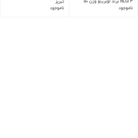
NLGI 3 برند لوبرینو وزن 50
تبریز
ناموجود
ناموجود
گرمی