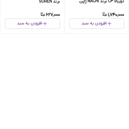
دوربالا C3 برند NACHI ژاپن
برند SOREN
اصلی
627,000
1,740,000
افزودن به سبد
افزودن به سبد