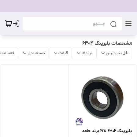
مشخصات بلبرینگ 6304
جدیدترین
برندها
قیمت
دسته‌بندی
فقط محص
بلبرینگ 6304 2rs برند حامد