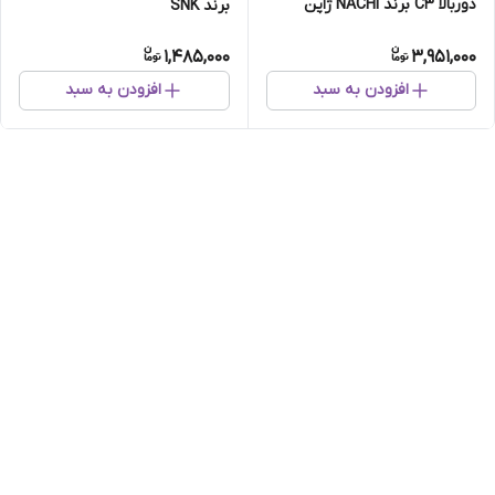
دوربالا C3 برند NACHI ژاپن
برند SNK
اصلی
1,485,000
3,951,000
افزودن به سبد
افزودن به سبد