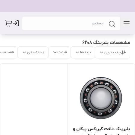
مشخصات بلبرینگ 6208
جدیدترین
برندها
قیمت
دسته‌بندی
فقط محص
بلبرینگ شافت گیربکس پیکان و