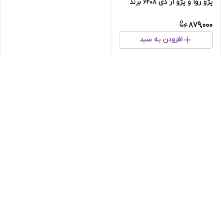
پژو روآ و پژو آر دی 6208 برند
IBC
879,000
افزودن به سبد