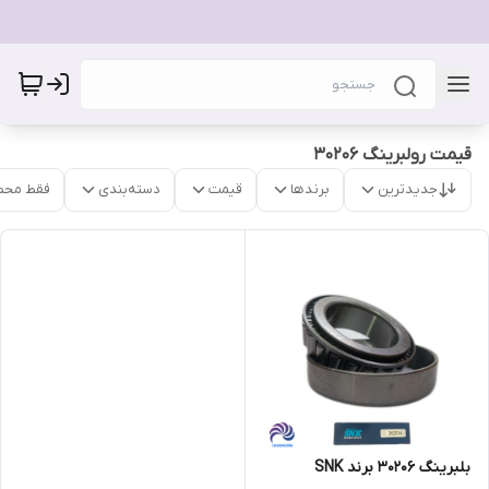
قیمت رولبرینگ 30206
جدیدترین
برندها
قیمت
دسته‌بندی
فقط محص
بلبرینگ 30206 برند SNK