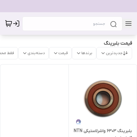
قیمت بلبرینگ
جدیدترین
برندها
قیمت
دسته‌بندی
فقط محص
بلبرینگ 6303 واشرلاستیکی NTN