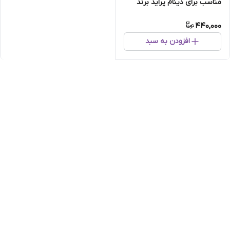
مناسب برای دینام پراید برند
حامد
440,000
افزودن به سبد