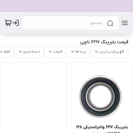
قیمت بلبرینگ 6217 ناچی
پربازدیدترین
برندها
قیمت
دسته‌بندی
فقط م
بلبرینگ 6217 واشرلاستیکی 2rs