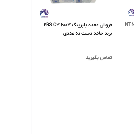
رینگ 6003 واشرلاستیکی برند NTN
فروش عمده بلبرینگ 6003 2RS C3
برند حامد دست ده عددی
تماس بگیرید