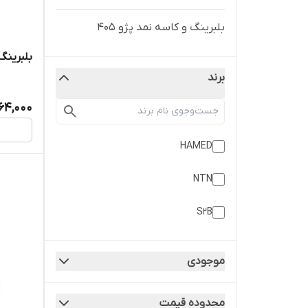
بلبرینگ و کاسه نمد پژو 405
بلبرینگ 6003 واشرلاستیکی برند 
برند
64,000
HAMED
NTN
S2B
موجودی
محدوده قیمت