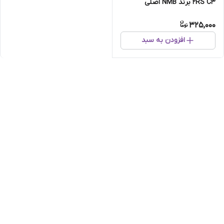
2RS C3 برند NMB اصلی
325,000
افزودن به سبد