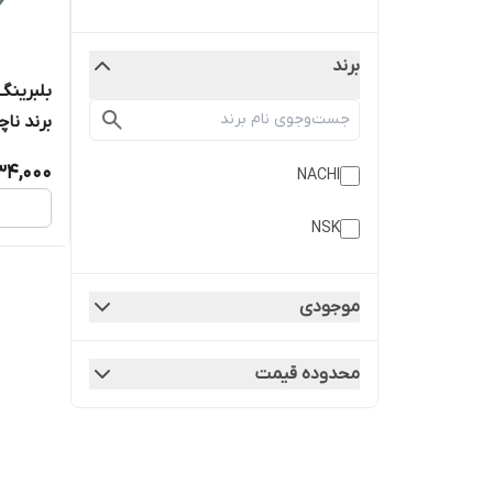
برند
برند نا
634,000
NACHI
NSK
موجودی
محدوده قیمت