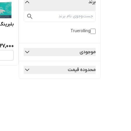
برند
بلبرینگ کلاچ
Truerolling
27,000
موجودی
محدوده قیمت