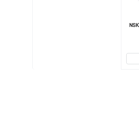
بلبرینگ کمپرسور کولر ساینا برند NSK