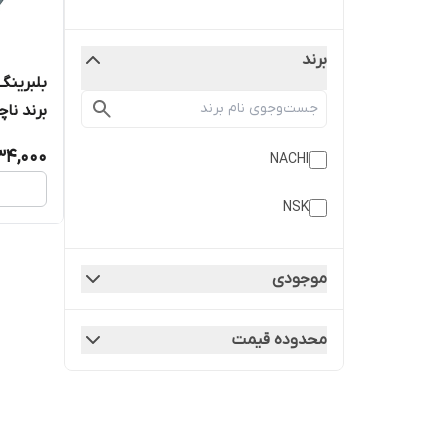
برند
برند نا
634,000
NACHI
NSK
موجودی
محدوده قیمت